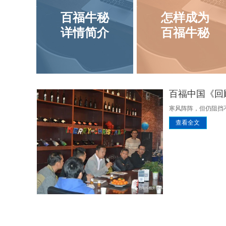
百福牛秘
怎样成为
详情简介
百福牛秘
百福中国《回顾2
寒风阵阵，但仍阻挡不
查看全文