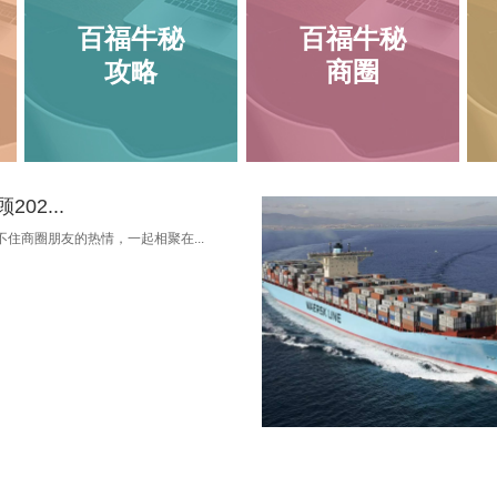
百福牛秘
百福牛秘
攻略
商圈
02...
住商圈朋友的热情，一起相聚在...