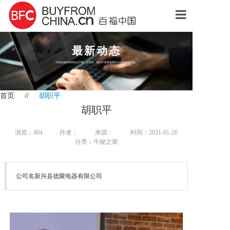
首页
最新动态
我要分销
百福优选商城帮助去产能，去库存，解决中国装备制造业销售难的问题。
产品中心
首页
//
胡职平
牛秘学院
胡职平
牛秘之家
浏览：
404
作者：
来源：
时间：2021-01-26
牛秘动态
分类：牛秘之家
联系我们
公司名新兴县德聚电器有限公司